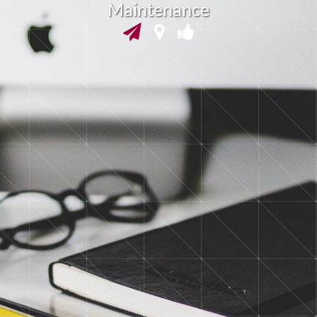
M
a
i
t
e
n
a
n
c
e
n