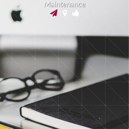
a
i
n
t
e
n
a
n
c
e
M